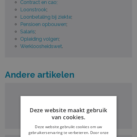
Contract en cao;
Loonstrook
;
Loonbetaling bij ziekte
;
Pensioen opbouwen
;
Salaris
;
Opleiding volgen
;
Werkloosheidswet
.
Andere artikelen
CONTRACT EN CAO
UITZENDKRACHT
Deze website maakt gebruik
van cookies.
Deze website gebruikt cookies om uw
gebruikerservaring te verbeteren. Door onze