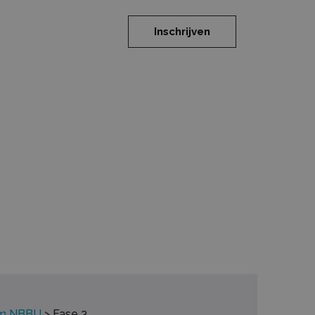
Inschrijven
em NBBU
>
Fase 3