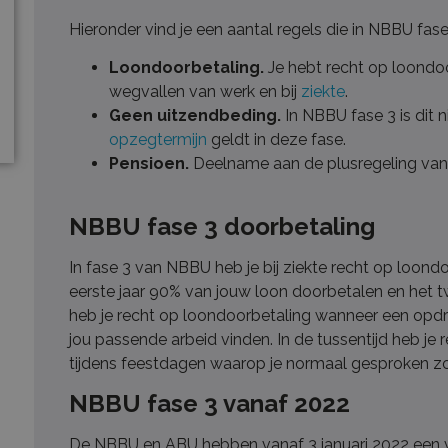
Hieronder vind je een aantal regels die in NBBU fase
Loondoorbetaling.
Je hebt recht op loondoo
wegvallen van werk en bij
ziekte
.
Geen uitzendbeding.
In NBBU fase 3 is dit n
opzegtermijn
geldt in deze fase.
Pensioen.
Deelname aan de plusregeling van
NBBU fase 3 doorbetaling
In fase 3 van NBBU heb je bij ziekte recht op loond
eerste jaar 90% van jouw loon doorbetalen en het 
heb je recht op loondoorbetaling wanneer een opd
jou passende arbeid vinden. In de tussentijd heb je
tijdens feestdagen waarop je normaal gesproken zou 
NBBU fase 3 vanaf 2022
De NBBU en ABU hebben vanaf 3 januari 2022 een 