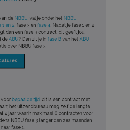
 van de
NBBU
, val je onder het
NBBU
e 1 en 2
, fase 3 en
fase 4
. Nadat je fase 1 en 2
gt dan een fase 3 contract, dit geeft jou
j de
ABU
? Dan zit je in
fase B
van het
ABU
atie over NBBU fase 3.
acatures
n voor
bepaalde tijd
: dit is een contract met
aan; het uitzendbureau mag zelf de lengte
l 4 jaar, waarin maximaal 6 contracten voor
ijdens NBBU fase 3 langer dan zes maanden
naar fase 1.