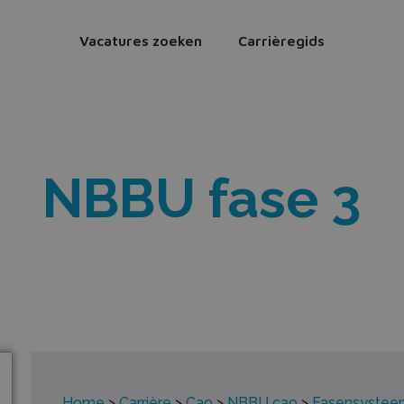
Vacatures zoeken
Carrièregids
NBBU fase 3
Home
>
Carrière
>
Cao
>
NBBU cao
>
Fasensyste